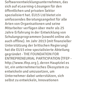
Softwareentwicklungsunternehmen, das
sich auf eLearning-Lösungen für den
öffentlichen und privaten Sektor
spezialisiert hat. EU15 Ltd bietet ein
umfassendes Beratungsangebot für alle
Arten von Organisationen und seine
Mitarbeiter verfügen über mehr als 25
Jahre Erfahrung in der Entwicklung von
Schulungsprogrammen (sowohl online als
auch offline). Im Jahr 2013 (mit finanzieller
Unterstützung der britischen Regierung)
hat die EU15 eine spezialisierte Abteilung
gegründet - THE FOUNDATION FOR
ENTREPRENEURIAL PARTICIPATION (TFEP -
http://www.tfep.org
), deren Hauptziel es
ist, ein unternehmerisches Ökosystem zu
entwickeln und umzusetzen, um
Unternehmer dabei unterstützen, sich
selbst zu entwickeln, Innovationen
hervorzubringen und mit anderen
Unternehmen zusammenzuarbeiten. TFEP-
Mitarbeiter werden die Projektaktivitäten
der EU15 leiten, da sie an einer Reihe von
Aktivitäten im Zusammenhang mit
Unternehmertum beteiligt waren, die auf