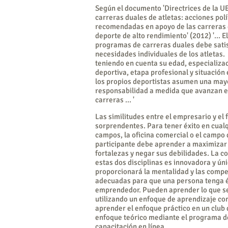
Según el documento 'Directrices de la U
carreras duales de atletas: acciones polí
recomendadas en apoyo de las carreras 
deporte de alto rendimiento' (2012) '... E
programas de carreras duales debe satis
necesidades individuales de los atletas
teniendo en cuenta su edad, especializa
deportiva, etapa profesional y situación
los propios deportistas asumen una may
responsabilidad a medida que avanzan e
carreras ... '
Las similitudes entre el empresario y el 
sorprendentes. Para tener éxito en cualq
campos, la oficina comercial o el campo 
participante debe aprender a maximizar
fortalezas y negar sus debilidades. La 
estas dos disciplinas es innovadora y úni
proporcionará la mentalidad y las comp
adecuadas para que una persona tenga 
emprendedor. Pueden aprender lo que s
utilizando un enfoque de aprendizaje c
aprender el enfoque práctico en un club d
enfoque teórico mediante el programa d
capacitación en línea.