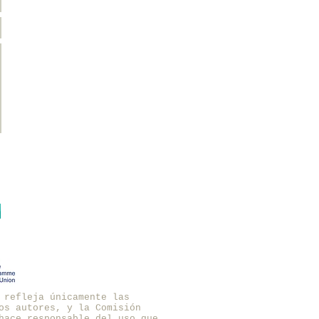
 refleja únicamente las
os autores, y la Comisión
hace responsable del uso que