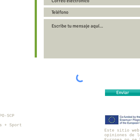
Enviar
SPO-SCP
s + Sport
Este sitio web
opiniones de l
Europea no se 