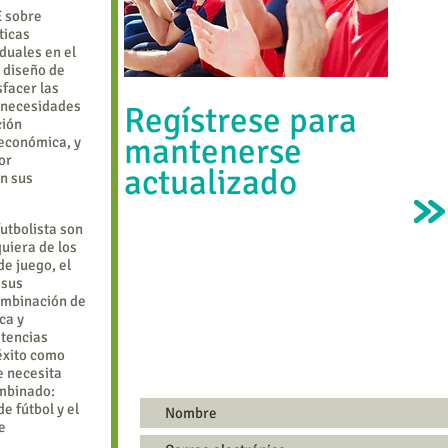
E sobre
ticas
duales en el
l diseño de
facer las
. necesidades
Regístrese para
ción
mantenerse
 económica, y
or
actualizado
n sus
futbolista son
uiera de los
de juego, el
 sus
combinación de
ca y
etencias
éxito como
e necesita
ombinado:
e fútbol y el
e