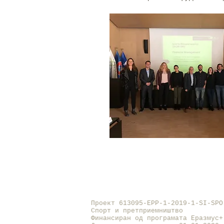
Проект 613095-EPP-1-2019-1-SI-SP
Спорт и претприемништво
Финансиран од програмата Еразмус+