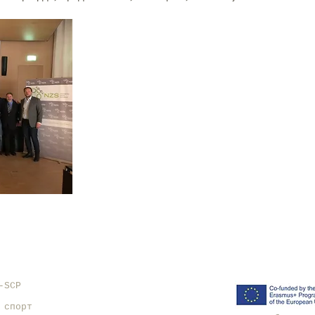
O-SCP
 спорт