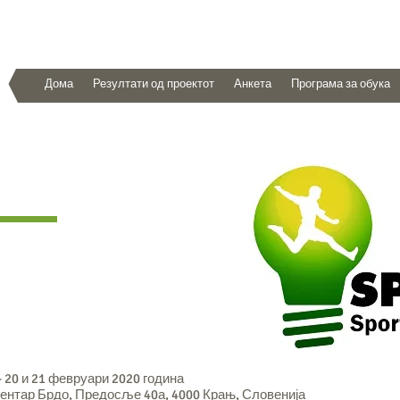
Дома
Резултати од проектот
Анкета
Програма за обука
 20 и 21 февруари 2020 година
ентар Брдо, Предосље 40а, 4000 Крањ, Словенија