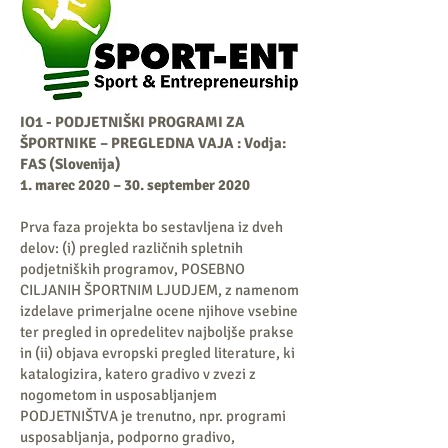
IO1 -
PODJETNIŠKI PROGRAMI ZA
ŠPORTNIKE – PREGLEDNA VAJA
: Vodja:
FAS (Slovenija)
1. marec 2020 – 30. september 2020
Prva faza projekta bo sestavljena iz dveh
delov: (i) pregled različnih spletnih
podjetniških programov, POSEBNO
CILJANIH ŠPORTNIM LJUDJEM, z namenom
izdelave primerjalne ocene njihove vsebine
ter pregled in opredelitev najboljše prakse
in (ii) objava evropski pregled literature, ki
katalogizira, katero gradivo v zvezi z
nogometom in usposabljanjem
PODJETNIŠTVA je trenutno, npr. programi
usposabljanja, podporno gradivo,