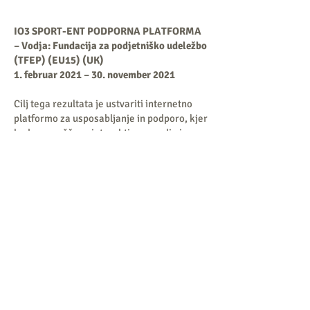
IO3 SPORT-ENT PODPORNA PLATFORMA
– Vodja: Fundacija za podjetniško udeležbo
(TFEP) (EU15) (UK)
1. februar 2021 – 30. november 2021
Cilj tega rezultata je ustvariti internetno
platformo za usposabljanje in podporo, kjer
bodo nameščena interaktivna orodja in
gradiva za usposabljanje, razvita kot del
rezultata 2.
Povezava
Dostop